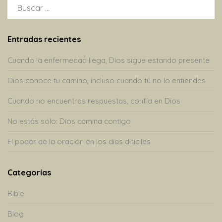
BUSCAR:
Entradas recientes
Cuando la enfermedad llega, Dios sigue estando presente
Dios conoce tu camino, incluso cuando tú no lo entiendes
Cuando no encuentras respuestas, confía en Dios
No estás solo: Dios camina contigo
El poder de la oración en los días difíciles
Categorías
Bible
Blog