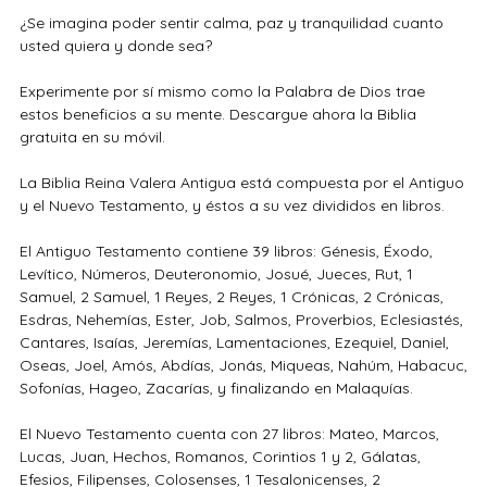
¿Se imagina poder sentir calma, paz y tranquilidad cuanto
usted quiera y donde sea?
Experimente por sí mismo como la Palabra de Dios trae
estos beneficios a su mente. Descargue ahora la Biblia
gratuita en su móvil.
La Biblia Reina Valera Antigua está compuesta por el Antiguo
y el Nuevo Testamento, y éstos a su vez divididos en libros.
El Antiguo Testamento contiene 39 libros: Génesis, Éxodo,
Levítico, Números, Deuteronomio, Josué, Jueces, Rut, 1
Samuel, 2 Samuel, 1 Reyes, 2 Reyes, 1 Crónicas, 2 Crónicas,
Esdras, Nehemías, Ester, Job, Salmos, Proverbios, Eclesiastés,
Cantares, Isaías, Jeremías, Lamentaciones, Ezequiel, Daniel,
Oseas, Joel, Amós, Abdías, Jonás, Miqueas, Nahúm, Habacuc,
Sofonías, Hageo, Zacarías, y finalizando en Malaquías.
El Nuevo Testamento cuenta con 27 libros: Mateo, Marcos,
Lucas, Juan, Hechos, Romanos, Corintios 1 y 2, Gálatas,
Efesios, Filipenses, Colosenses, 1 Tesalonicenses, 2