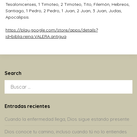
Tesalonicenses, 1 Timoteo, 2 Timoteo, Tito, Filemón, Hebreos,
Santiago, 1 Pedro, 2 Pedro, 1 Juan, 2 Juan, 3 Juan, Judas,
Apocalipsis.
https://play.google.com/store/apps/details?
id=biblia.reina.VALERA.antigua
Search
BUSCAR:
Entradas recientes
Cuando la enfermedad llega, Dios sigue estando presente
Dios conoce tu camino, incluso cuando tú no lo entiendes